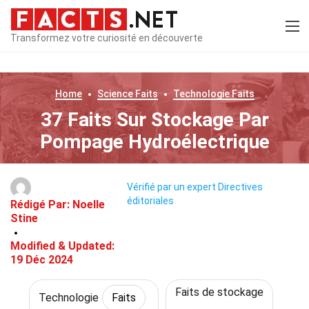
Transformez votre curiosité en découverte
Home
Science
Faits
Technologie
Faits
37 Faits Sur Stockage Par
Pompage Hydroélectrique
Vérifié par un expert
Directives
éditoriales
Rédigé Par:
Noelle
Stine
Modified & Updated:
19 Déc 2024
Faits de stockage
Technologie
Faits