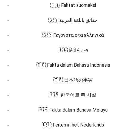
🇫🇮 Faktat suomeksi
🇸🇦 حقائق باللغة العربية
🇬🇷 Γεγονότα στα ελληνικά
🇮🇳 हिंदी में तथ्य
🇮🇩 Fakta dalam Bahasa Indonesia
🇯🇵 日本語の事実
🇰🇷 한국어로 된 사실
🇲🇾 Fakta dalam Bahasa Melayu
🇳🇱 Feiten in het Nederlands