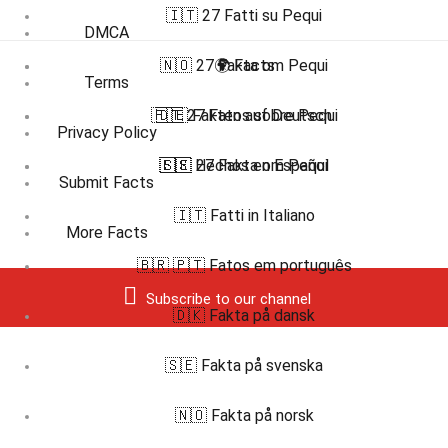
🇮🇹 27 Fatti su Pequi
DMCA
🇳🇴 27 Fakta om Pequi
🌍 Facts
Terms
🇵🇹 27 Fatos sobre Pequi
🇩🇪 Fakten auf Deutsch
Privacy Policy
🇪🇸 Hechos en Español
🇸🇪 27 Fakta om Pequi
Submit Facts
🇮🇹 Fatti in Italiano
More Facts
🇧🇷 🇵🇹 Fatos em português
Subscribe to our channel
🇩🇰 Fakta på dansk
🇸🇪 Fakta på svenska
🇳🇴 Fakta på norsk