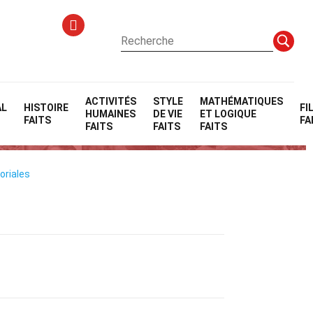
ACTIVITÉS
STYLE
MATHÉMATIQUES
AL
HISTOIRE
FI
HUMAINES
DE VIE
ET LOGIQUE
FAITS
FA
FAITS
FAITS
FAITS
oriales