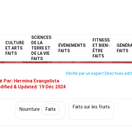
SCIENCES
Home
Style de vie
Faits
Nourriture
FITNESS
Faits
CULTURE
DE LA
ÉVÉNEMENTS
ET BIEN-
GÉNÉR
ET ARTS
TERRE ET
29 Faits Sur Prunier De Plage
FAITS
ÊTRE
FAITS
FAITS
DE LA VIE
FAITS
FAITS
Vérifié par un expert
Directives édit
é Par:
Hermina Evangelista
dified & Updated:
19 Déc 2024
Faits sur les fruits
Nourriture
Faits