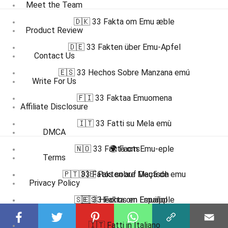
Meet the Team
🇩🇰 33 Fakta om Emu æble
Product Review
🇩🇪 33 Fakten über Emu-Apfel
Contact Us
🇪🇸 33 Hechos Sobre Manzana emú
Write For Us
🇫🇮 33 Faktaa Emuomena
Affiliate Disclosure
🇮🇹 33 Fatti su Mela emù
DMCA
🇳🇴 33 Fakta om Emu-eple
🌍 Facts
Terms
🇵🇹 33 Fatos sobre Maçã de emu
🇩🇪 Fakten auf Deutsch
Privacy Policy
🇸🇪 33 Fakta om Emuäpple
🇪🇸 Hechos en Español
Submit Facts
🇮🇹 Fatti in Italiano