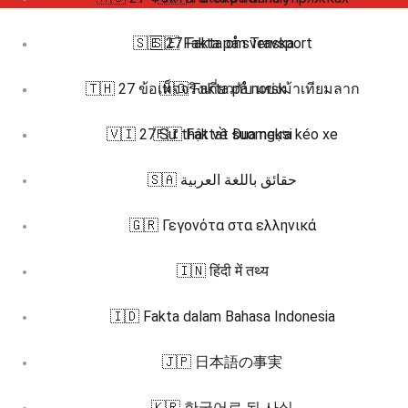
🇸🇪 27 Fakta om Travsport
🇸🇪 Fakta på svenska
🇹🇭 27 ข้อเท็จจริงเกี่ยวกับ แข่งม้าเทียมลาก
🇳🇴 Fakta på norsk
🇻🇮 27 Sự thật về Đua ngựa kéo xe
🇫🇮 Faktat suomeksi
🇸🇦 حقائق باللغة العربية
🇬🇷 Γεγονότα στα ελληνικά
🇮🇳 हिंदी में तथ्य
🇮🇩 Fakta dalam Bahasa Indonesia
🇯🇵 日本語の事実
🇰🇷 한국어로 된 사실