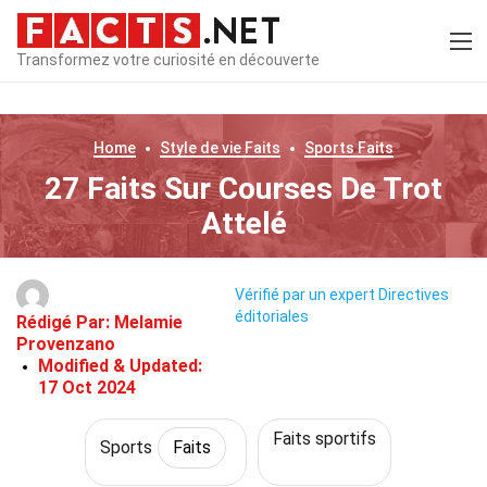
Transformez votre curiosité en découverte
Home
Style de vie
Faits
Sports
Faits
27 Faits Sur Courses De Trot
Attelé
Vérifié par un expert
Directives
éditoriales
Rédigé Par:
Melamie
Provenzano
Modified & Updated:
17 Oct 2024
Faits sportifs
Sports
Faits