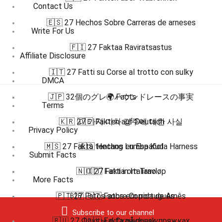
Contact Us
🇪🇸 27 Hechos Sobre Carreras de arneses
Write For Us
🇫🇮 27 Faktaa Raviratsastus
Affiliate Disclosure
🇮🇹 27 Fatti su Corse al trotto con sulky
DMCA
🇯🇵 32個のグレイハウンドレースの事実
🌍 Facts
Terms
🇰🇷 27 가지 마차 경주에 대한 사실
🇩🇪 Fakten auf Deutsch
Privacy Policy
🇲🇸 27 Fakta tentang Lumba Kuda Harness
🇪🇸 Hechos en Español
Submit Facts
🇳🇴 27 Fakta om Travløp
🇮🇹 Fatti in Italiano
More Facts
🇵🇹 27 Fatos sobre Corrida de Arnês
🇧🇷 🇵🇹 Fatos em português
Subscribe to our channel
🇷🇺 27 Факты о Скачки на упряжках
🇩🇰 Fakta på dansk