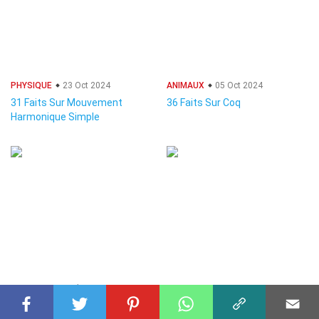
PHYSIQUE
23 Oct 2024
ANIMAUX
05 Oct 2024
31 Faits Sur Mouvement
36 Faits Sur Coq
Harmonique Simple
UNIVERS
09 Déc 2024
PHILOSOPHIE
06 Nov 2024
29 Faits Sur Éruptions Quasi-
29 Faits Sur Déisme