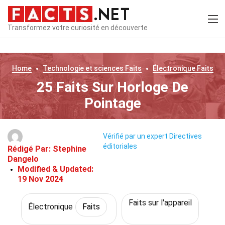
Transformez votre curiosité en découverte
Home
Technologie et sciences
Faits
Électronique
Faits
25 Faits Sur Horloge De
Pointage
Vérifié par un expert
Directives
éditoriales
Rédigé Par:
Stephine
Dangelo
Modified & Updated:
19 Nov 2024
Faits sur l'appareil
Électronique
Faits