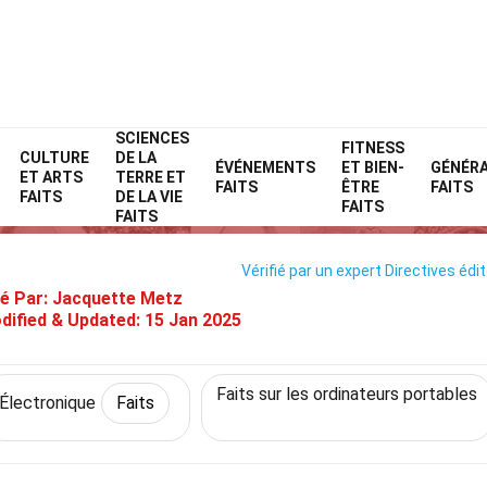
SCIENCES
Home
Technologie et sciences
Faits
Électronique
FITNESS
Faits
CULTURE
DE LA
ÉVÉNEMENTS
ET BIEN-
GÉNÉR
ET ARTS
TERRE ET
Faits Sur Samsung Galaxy Book
FAITS
ÊTRE
FAITS
FAITS
DE LA VIE
FAITS
FAITS
Vérifié par un expert
Directives édit
é Par:
Jacquette Metz
dified & Updated:
15 Jan 2025
Faits sur les ordinateurs portables
Électronique
Faits