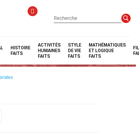
ACTIVITÉS
STYLE
MATHÉMATIQUES
AL
HISTOIRE
FI
HUMAINES
DE VIE
ET LOGIQUE
 Pro
FAITS
FA
FAITS
FAITS
FAITS
oriales