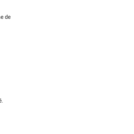
he de
é.