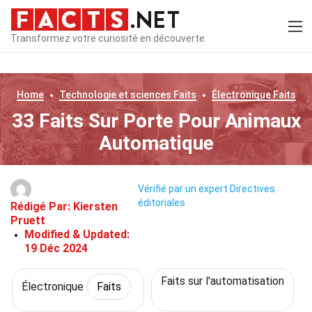
Transformez votre curiosité en découverte
Home
Technologie et sciences
Faits
Électronique
Faits
33 Faits Sur Porte Pour Animaux
Automatique
Vérifié par un expert
Directives
éditoriales
Rédigé Par:
Kiersten
Pruett
Modified & Updated:
19 Déc 2024
Faits sur l'automatisation
Électronique
Faits