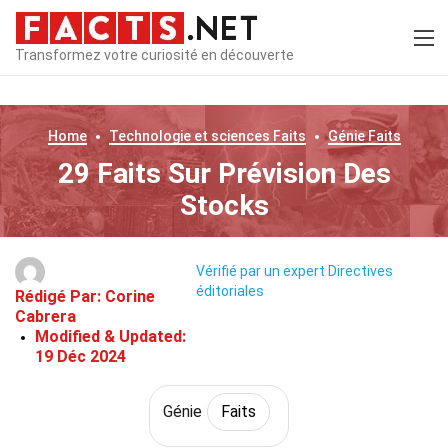
Transformez votre curiosité en découverte
Home
Technologie et sciences
Faits
Génie
Faits
29 Faits Sur Prévision Des
Stocks
Vérifié par un expert
Directives
éditoriales
Rédigé Par:
Corine
Cabrera
Modified & Updated:
19 Déc 2024
Génie
Faits