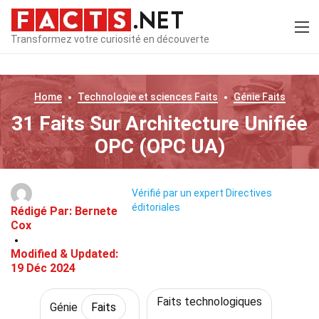
Transformez votre curiosité en découverte
Home
Technologie et sciences
Faits
Génie
Faits
31 Faits Sur Architecture Unifiée
OPC (OPC UA)
Vérifié par un expert
Directives
éditoriales
Rédigé Par:
Bernete
Cox
Modified & Updated:
19 Déc 2024
Faits technologiques
Génie
Faits