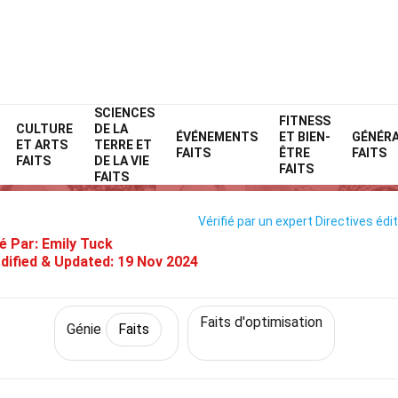
SCIENCES
Home
Technologie et sciences
Faits
FITNESS
Génie
Faits
CULTURE
DE LA
ÉVÉNEMENTS
ET BIEN-
GÉNÉR
ET ARTS
TERRE ET
Faits Sur Échantillonnage Adapt
FAITS
ÊTRE
FAITS
FAITS
DE LA VIE
FAITS
FAITS
Vérifié par un expert
Directives édit
é Par:
Emily Tuck
dified & Updated:
19 Nov 2024
Faits d'optimisation
Génie
Faits