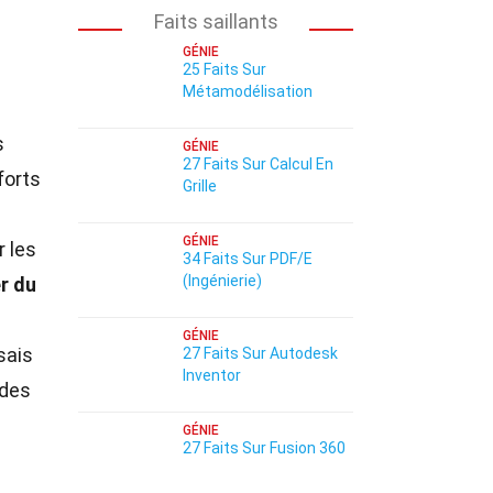
Faits saillants
GÉNIE
25 Faits Sur
Métamodélisation
s
GÉNIE
27 Faits Sur Calcul En
forts
Grille
GÉNIE
r les
34 Faits Sur PDF/E
(Ingénierie)
r du
GÉNIE
sais
27 Faits Sur Autodesk
Inventor
 des
GÉNIE
27 Faits Sur Fusion 360