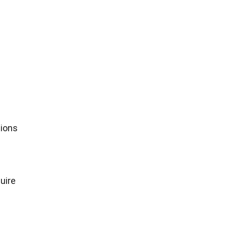
tions
uire