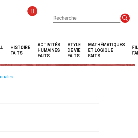
ACTIVITÉS
STYLE
MATHÉMATIQUES
AL
HISTOIRE
FI
HUMAINES
DE VIE
ET LOGIQUE
atif
FAITS
FA
FAITS
FAITS
FAITS
oriales