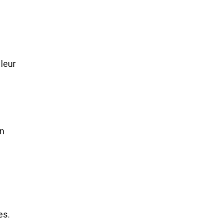
leur
on
es.