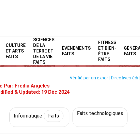
SCIENCES
Home
Technologie et sciences
Faits
Informatique
FITNESS
Faits
CULTURE
DE LA
ÉVÉNEMENTS
ET BIEN-
GÉNÉR
ET ARTS
TERRE ET
35 Faits Sur Microsoft
FAITS
ÊTRE
FAITS
FAITS
DE LA VIE
FAITS
FAITS
Vérifié par un expert
Directives édit
é Par:
Fredia Angeles
dified & Updated:
19 Déc 2024
Faits technologiques
Informatique
Faits