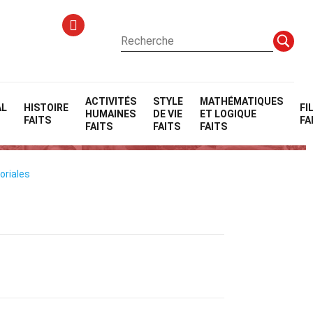
ACTIVITÉS
STYLE
MATHÉMATIQUES
AL
HISTOIRE
FI
HUMAINES
DE VIE
ET LOGIQUE
FAITS
FA
FAITS
FAITS
FAITS
oriales