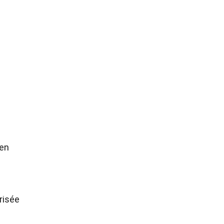
 en
risée