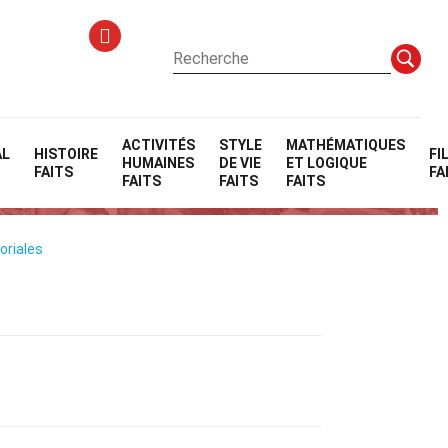
ACTIVITÉS
STYLE
MATHÉMATIQUES
AL
HISTOIRE
FI
HUMAINES
DE VIE
ET LOGIQUE
FAITS
FA
FAITS
FAITS
FAITS
oriales