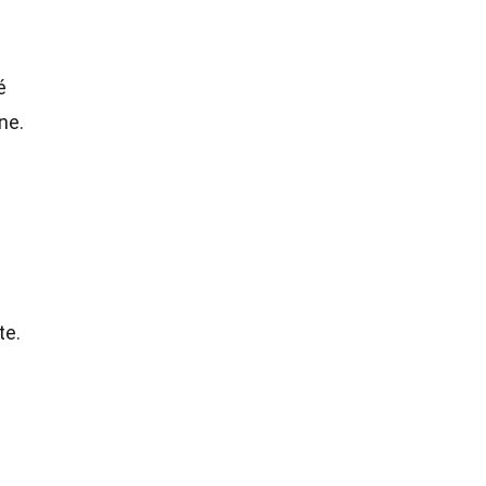
é
ne.
te.