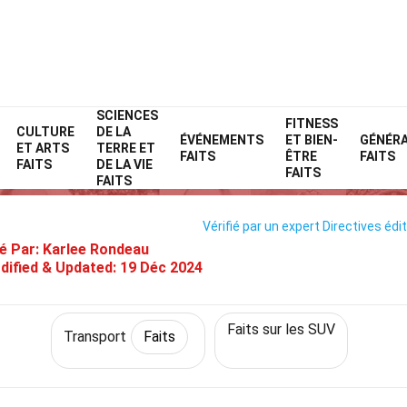
SCIENCES
Home
Technologie et sciences
Faits
Transport
FITNESS
Faits
CULTURE
DE LA
ÉVÉNEMENTS
ET BIEN-
GÉNÉR
ET ARTS
TERRE ET
34 Faits Sur Honda Passport
FAITS
ÊTRE
FAITS
FAITS
DE LA VIE
FAITS
FAITS
Vérifié par un expert
Directives édit
é Par:
Karlee Rondeau
dified & Updated:
19 Déc 2024
Faits sur les SUV
Transport
Faits