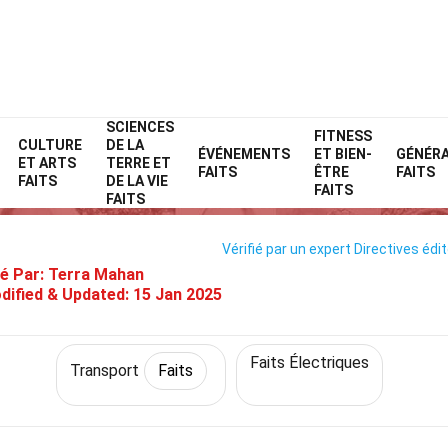
SCIENCES
Home
Technologie et sciences
Faits
Transport
FITNESS
Faits
CULTURE
DE LA
ÉVÉNEMENTS
ET BIEN-
GÉNÉR
ET ARTS
TERRE ET
39 Faits Sur Ora Ballet Cat
FAITS
ÊTRE
FAITS
FAITS
DE LA VIE
FAITS
FAITS
Vérifié par un expert
Directives édit
é Par:
Terra Mahan
dified & Updated:
15 Jan 2025
Faits Électriques
Transport
Faits