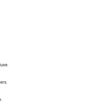
luxe.
ers.
e.