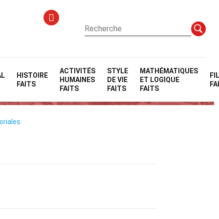
ACTIVITÉS
STYLE
MATHÉMATIQUES
AL
HISTOIRE
FI
HUMAINES
DE VIE
ET LOGIQUE
FAITS
FA
FAITS
FAITS
FAITS
oriales