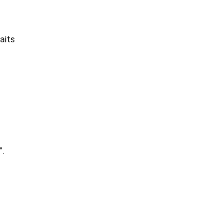
aits
".