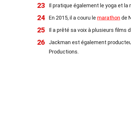
23
Il pratique également le yoga et la
24
En 2015, il a couru le
marathon
de N
25
Il a prêté sa voix à plusieurs films
26
Jackman est également producteur 
Productions.