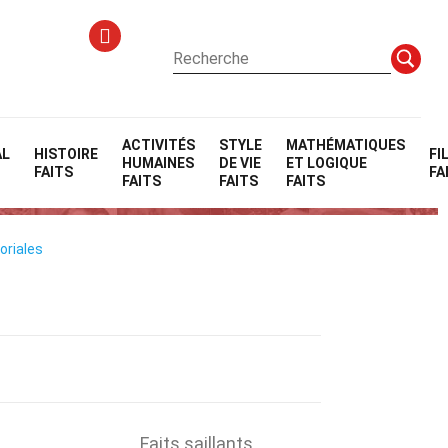
ACTIVITÉS
STYLE
MATHÉMATIQUES
AL
HISTOIRE
FI
HUMAINES
DE VIE
ET LOGIQUE
FAITS
FA
FAITS
FAITS
FAITS
oriales
Faits saillants