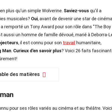
bien plus qu'un simple Wolverine.
Saviez-vous
qu'il a
ies musicales?
Oui
, avant de devenir une star de cinéma,
 il a remporté un Tony Award pour son rôle dans "The Boy
t aussi un homme de famille dévoué, marié à Deborra-L
ojecteurs
, il est connu pour son
travail
humanitaire,
g Man
.
Curieux d'en savoir plus
? Voici 26 faits fascinant
ûrement!
able des matières
kman
nnu pour ses rôles variés au cinéma et au théâtre. Voic