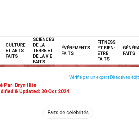
SCIENCES
Home
Célébrité
Faits
FITNESS
CULTURE
DE LA
ÉVÉNEMENTS
ET BIEN-
GÉNÉR
ET ARTS
TERRE ET
26 Faits Sur Hugh Jackman
FAITS
ÊTRE
FAITS
FAITS
DE LA VIE
FAITS
FAITS
Vérifié par un expert
Directives édit
é Par:
Bryn Hite
dified & Updated:
30 Oct 2024
Faits de célébrités