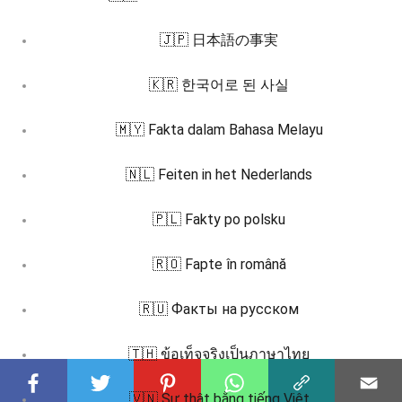
🇯🇵 日本語の事実
🇰🇷 한국어로 된 사실
🇲🇾 Fakta dalam Bahasa Melayu
🇳🇱 Feiten in het Nederlands
🇵🇱 Fakty po polsku
🇷🇴 Fapte în română
🇷🇺 Факты на русском
🇹🇭 ข้อเท็จจริงเป็นภาษาไทย
🇻🇳 Sự thật bằng tiếng Việt