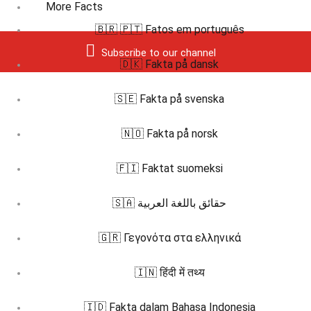
More Facts
🇧🇷 🇵🇹 Fatos em português
Subscribe to our channel
🇩🇰 Fakta på dansk
🇸🇪 Fakta på svenska
🇳🇴 Fakta på norsk
🇫🇮 Faktat suomeksi
🇸🇦 حقائق باللغة العربية
🇬🇷 Γεγονότα στα ελληνικά
🇮🇳 हिंदी में तथ्य
🇮🇩 Fakta dalam Bahasa Indonesia