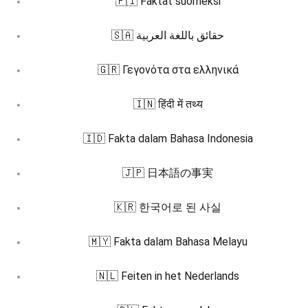
🇫🇮 Faktat suomeksi
🇸🇦 حقائق باللغة العربية
🇬🇷 Γεγονότα στα ελληνικά
🇮🇳 हिंदी में तथ्य
🇮🇩 Fakta dalam Bahasa Indonesia
🇯🇵 日本語の事実
🇰🇷 한국어로 된 사실
🇲🇾 Fakta dalam Bahasa Melayu
🇳🇱 Feiten in het Nederlands