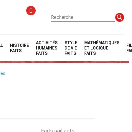
ACTIVITÉS
STYLE
MATHÉMATIQUES
AL
HISTOIRE
FI
HUMAINES
DE VIE
ET LOGIQUE
FAITS
FA
FAITS
FAITS
FAITS
les
Faits saillants