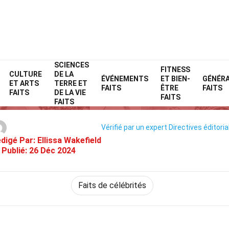
SCIENCES
Home
Célébrité
Faits
FITNESS
CULTURE
DE LA
ÉVÉNEMENTS
ET BIEN-
GÉNÉR
ET ARTS
TERRE ET
33 Faits Sur The Xx
FAITS
ÊTRE
FAITS
FAITS
DE LA VIE
FAITS
FAITS
Vérifié par un expert
Directives éditoria
digé Par:
Ellissa Wakefield
Publié:
26 Déc 2024
Faits de célébrités