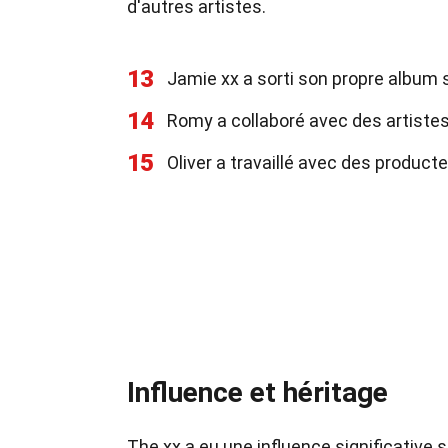
d'autres artistes.
13
Jamie xx a sorti son propre album so
14
Romy a collaboré avec des artist
15
Oliver a travaillé avec des produc
Influence et héritage
The xx a eu une influence significative