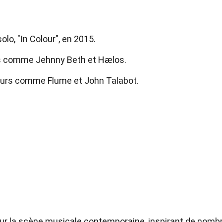
lo, "In Colour", en 2015.
es comme Jehnny Beth et Hælos.
teurs comme Flume et John Talabot.
 sur la scène musicale contemporaine, inspirant de nomb