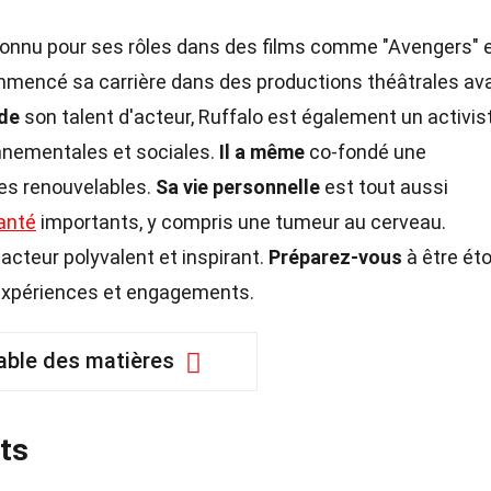
connu pour ses rôles dans des films comme "Avengers" 
mmencé sa carrière dans des productions théâtrales av
 de
son talent d'acteur, Ruffalo est également un activis
nnementales et sociales.
Il a même
co-fondé une
ies renouvelables.
Sa vie personnelle
est tout aussi
anté
importants, y compris une tumeur au cerveau.
acteur polyvalent et inspirant.
Préparez-vous
à être ét
s expériences et engagements.
able des matières
ts