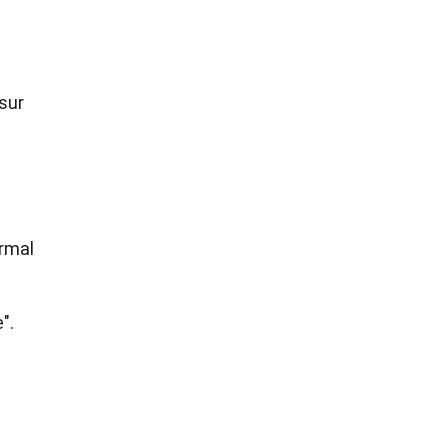
sur
rmal
".