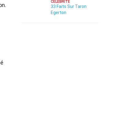
CÉLÉBRITÉ
on.
33 Faits Sur Taron
Egerton
né