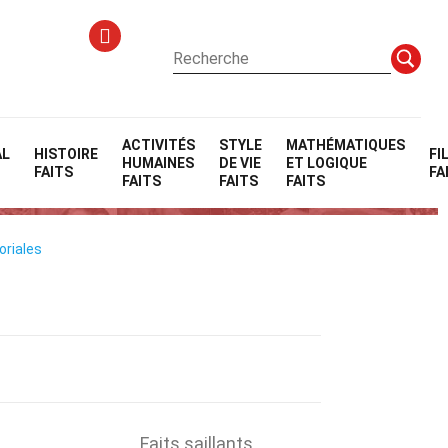
ACTIVITÉS
STYLE
MATHÉMATIQUES
AL
HISTOIRE
FI
HUMAINES
DE VIE
ET LOGIQUE
FAITS
FA
FAITS
FAITS
FAITS
oriales
Faits saillants