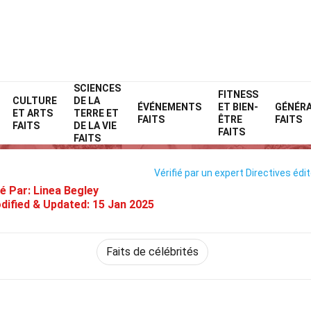
SCIENCES
Home
Célébrité
Faits
FITNESS
CULTURE
DE LA
ÉVÉNEMENTS
ET BIEN-
GÉNÉR
ET ARTS
TERRE ET
34 Faits Sur Mark Ruffalo
FAITS
ÊTRE
FAITS
FAITS
DE LA VIE
FAITS
FAITS
Vérifié par un expert
Directives édit
é Par:
Linea Begley
dified & Updated:
15 Jan 2025
Faits de célébrités