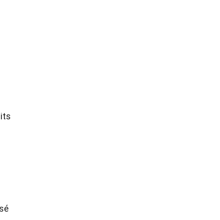
its
ysé