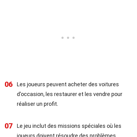
06
Les joueurs peuvent acheter des voitures
d'occasion, les restaurer et les vendre pour
réaliser un profit.
07
Le jeu inclut des missions spéciales où les
joueurs doivent résoudre des problèmes