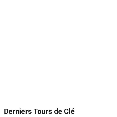
Derniers Tours de Clé