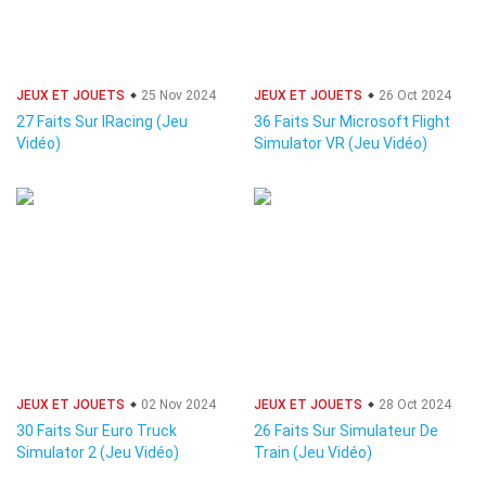
JEUX ET JOUETS
25 Nov 2024
JEUX ET JOUETS
26 Oct 2024
27 Faits Sur IRacing (Jeu
36 Faits Sur Microsoft Flight
Vidéo)
Simulator VR (Jeu Vidéo)
JEUX ET JOUETS
02 Nov 2024
JEUX ET JOUETS
28 Oct 2024
30 Faits Sur Euro Truck
26 Faits Sur Simulateur De
Simulator 2 (Jeu Vidéo)
Train (Jeu Vidéo)