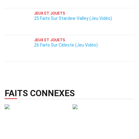
JEUX ET JOUETS
25 Faits Sur Stardew Valley (Jeu Vidéo)
JEUX ET JOUETS
26 Faits Sur Céleste (Jeu Vidéo)
FAITS CONNEXES