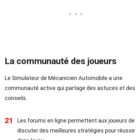
La communauté des joueurs
Le Simulateur de Mécanicien Automobile a une
communauté active qui partage des astuces et des
conseils.
21
Les forums en ligne permettent aux joueurs de
discuter des meilleures stratégies pour réussir