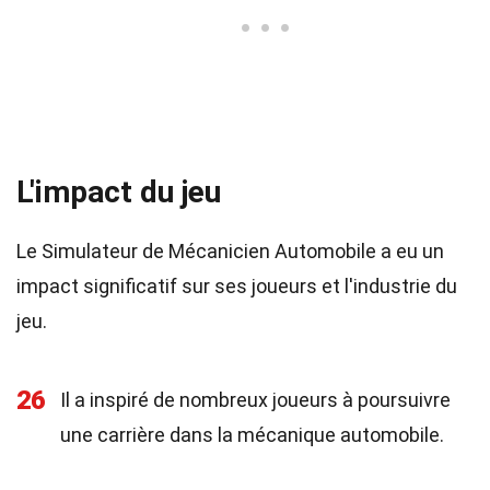
L'impact du jeu
Le Simulateur de Mécanicien Automobile a eu un
impact significatif sur ses joueurs et l'industrie du
jeu.
26
Il a inspiré de nombreux joueurs à poursuivre
une carrière dans la mécanique automobile.