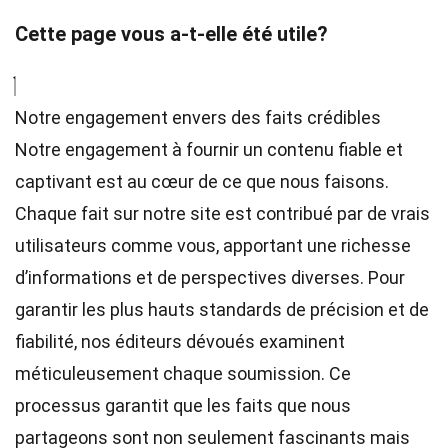
Cette page vous a-t-elle été utile?
Notre engagement envers des faits crédibles
Notre engagement à fournir un contenu fiable et
captivant est au cœur de ce que nous faisons.
Chaque fait sur notre site est contribué par de vrais
utilisateurs comme vous, apportant une richesse
d’informations et de perspectives diverses. Pour
garantir les plus hauts
standards
de précision et de
fiabilité, nos
éditeurs
dévoués examinent
méticuleusement chaque soumission. Ce
processus garantit que les faits que nous
partageons sont non seulement fascinants mais