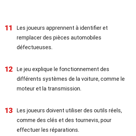
11
Les joueurs apprennent à identifier et
remplacer des pièces automobiles
défectueuses.
12
Le jeu explique le fonctionnement des
différents systèmes de la voiture, comme le
moteur et la transmission.
13
Les joueurs doivent utiliser des outils réels,
comme des clés et des tournevis, pour
effectuer les réparations.