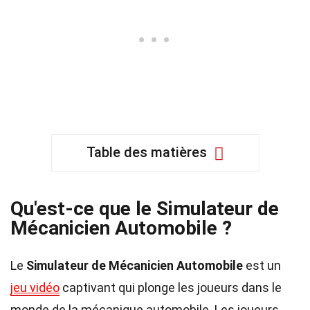
Table des matières
Qu'est-ce que le Simulateur de
Mécanicien Automobile ?
Le
Simulateur de Mécanicien Automobile
est un
jeu vidéo
captivant qui plonge les joueurs dans le
monde de la mécanique automobile. Les joueurs