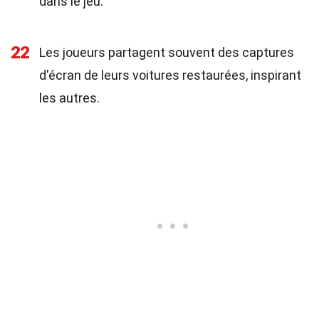
dans le jeu.
22
Les joueurs partagent souvent des captures
d'écran de leurs voitures restaurées, inspirant
les autres.