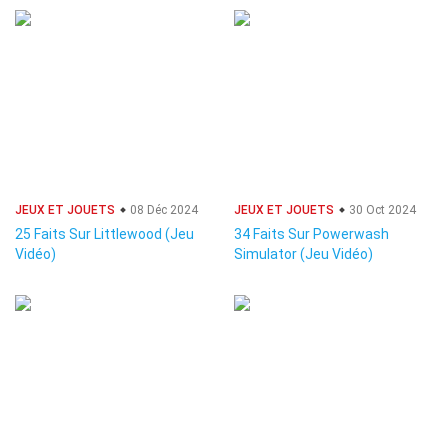
JEUX ET JOUETS
08 Déc 2024
JEUX ET JOUETS
30 Oct 2024
25 Faits Sur Littlewood (Jeu
34 Faits Sur Powerwash
Vidéo)
Simulator (Jeu Vidéo)