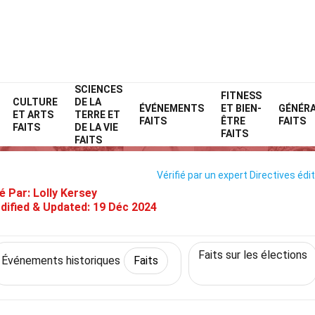
SCIENCES
Home
Histoire
Faits
Événements historiques
FITNESS
Faits
CULTURE
DE LA
ÉVÉNEMENTS
ET BIEN-
GÉNÉR
ET ARTS
TERRE ET
8 Faits Sur Élections Au Pakist
FAITS
ÊTRE
FAITS
FAITS
DE LA VIE
FAITS
FAITS
Vérifié par un expert
Directives édit
é Par:
Lolly Kersey
dified & Updated:
19 Déc 2024
Faits sur les élections
Événements historiques
Faits