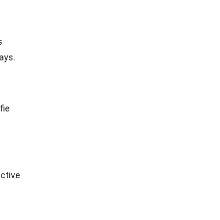
s
ays.
fie
active