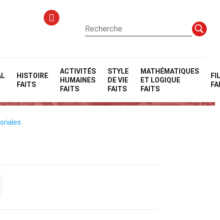
ACTIVITÉS
STYLE
MATHÉMATIQUES
AL
HISTOIRE
FI
HUMAINES
DE VIE
ET LOGIQUE
an
FAITS
FA
FAITS
FAITS
FAITS
oriales