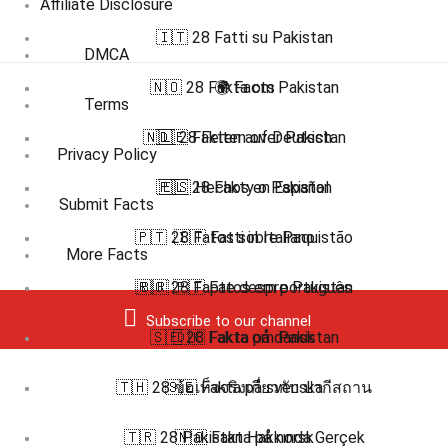
Affiliate Disclosure
🇮🇹 28 Fatti su Pakistan
DMCA
🇳🇴 28 Fakta om Pakistan
🌍 Facts
Terms
🇳🇱 28 Feiten over Pakistan
🇩🇪 Fakten auf Deutsch
Privacy Policy
🇵🇱 28 Fakty o Pakistan
🇪🇸 Hechos en Español
Submit Facts
🇵🇹 28 Fatos sobre Paquistão
🇮🇹 Fatti in Italiano
More Facts
🇷🇴 28 Fapte despre Pakistan
🇧🇷 🇵🇹 Fatos em português
Subscribe to our channel
🇸🇪 28 Fakta om Pakistan
🇩🇰 Fakta på dansk
🇹🇭 28 ข้อเท็จจริงเกี่ยวกับ ปากีสถาน
🇸🇪 Fakta på svenska
🇹🇷 28 Pakistan Hakkında Gerçek
🇳🇴 Fakta på norsk