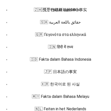
🇿🇭 关于巴基斯坦的28个事实
🇫🇮 Faktat suomeksi
🇸🇦 حقائق باللغة العربية
🇬🇷 Γεγονότα στα ελληνικά
🇮🇳 हिंदी में तथ्य
🇮🇩 Fakta dalam Bahasa Indonesia
🇯🇵 日本語の事実
🇰🇷 한국어로 된 사실
🇲🇾 Fakta dalam Bahasa Melayu
🇳🇱 Feiten in het Nederlands