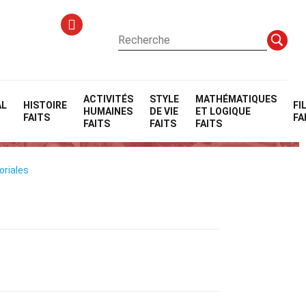
ACTIVITÉS
STYLE
MATHÉMATIQUES
AL
HISTOIRE
FI
HUMAINES
DE VIE
ET LOGIQUE
FAITS
FA
FAITS
FAITS
FAITS
oriales