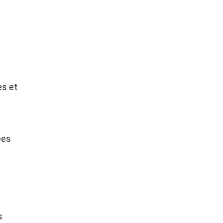
es et
ées
s