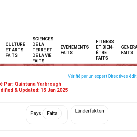
SCIENCES
Home
Monde
Faits
Pays
Faits
FITNESS
CULTURE
DE LA
ÉVÉNEMENTS
ET BIEN-
GÉNÉR
ET ARTS
TERRE ET
35 Faits Sur Monaco
FAITS
ÊTRE
FAITS
FAITS
DE LA VIE
FAITS
FAITS
Vérifié par un expert
Directives édit
é Par:
Quintana Yarbrough
dified & Updated:
15 Jan 2025
Länderfakten
Pays
Faits