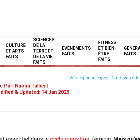
SCIENCES
Home
Nature
Faits
FITNESS
CULTURE
DE LA
ÉVÉNEMENTS
ET BIEN-
GÉNÉR
ET ARTS
TERRE ET
38 Faits Sur Ovulation
FAITS
ÊTRE
FAITS
FAITS
DE LA VIE
FAITS
FAITS
Vérifié par un expert
Directives édit
é Par:
Naomi Talbert
dified & Updated:
14 Jan 2025
et essentiel dans le
cycle menstruel
féminin.
Mais qu'e