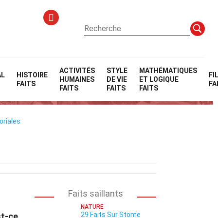
ACTIVITÉS
STYLE
MATHÉMATIQUES
AL
HISTOIRE
FI
HUMAINES
DE VIE
ET LOGIQUE
FAITS
FA
FAITS
FAITS
FAITS
oriales
Faits saillants
NATURE
29 Faits Sur Stome
st-ce