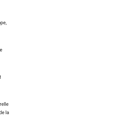
ope,
te
t
relle
de la