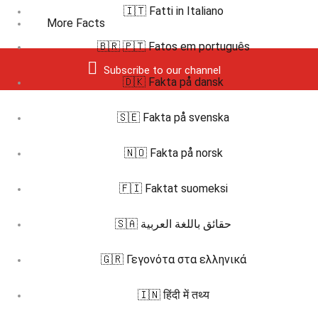
🇮🇹 Fatti in Italiano
More Facts
🇧🇷 🇵🇹 Fatos em português
Subscribe to our channel
🇩🇰 Fakta på dansk
🇸🇪 Fakta på svenska
🇳🇴 Fakta på norsk
🇫🇮 Faktat suomeksi
🇸🇦 حقائق باللغة العربية
🇬🇷 Γεγονότα στα ελληνικά
🇮🇳 हिंदी में तथ्य