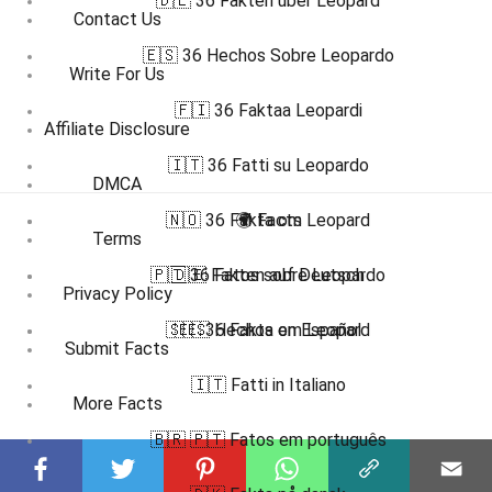
🇩🇪 36 Fakten über Leopard
Contact Us
🇪🇸 36 Hechos Sobre Leopardo
Write For Us
🇫🇮 36 Faktaa Leopardi
Affiliate Disclosure
🇮🇹 36 Fatti su Leopardo
DMCA
🇳🇴 36 Fakta om Leopard
🌍 Facts
Terms
🇵🇹 36 Fatos sobre Leopardo
🇩🇪 Fakten auf Deutsch
Privacy Policy
🇸🇪 36 Fakta om Leopard
🇪🇸 Hechos en Español
Submit Facts
🇮🇹 Fatti in Italiano
More Facts
🇧🇷 🇵🇹 Fatos em português
Subscribe to our channel