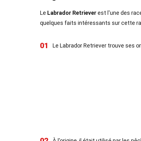
Le
Labrador Retriever
est l'une des rac
quelques faits intéressants sur cette r
01
Le Labrador Retriever trouve ses o
02
À l'origine, il était utilisé par les 