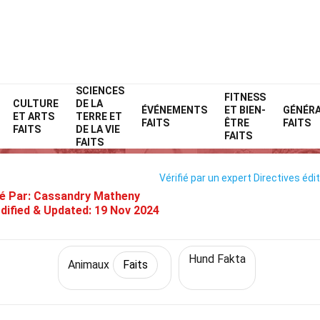
SCIENCES
Home
Nature
Faits
Animaux
FITNESS
Faits
CULTURE
DE LA
ÉVÉNEMENTS
ET BIEN-
GÉNÉR
ET ARTS
TERRE ET
29 Faits Sur Labrador Retrieve
FAITS
ÊTRE
FAITS
FAITS
DE LA VIE
FAITS
FAITS
Vérifié par un expert
Directives édit
é Par:
Cassandry Matheny
dified & Updated:
19 Nov 2024
Hund Fakta
Animaux
Faits