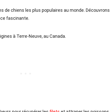
es de chiens les plus populaires au monde. Découvrons
ace fascinante.
rigines à Terre-Neuve, au Canada.
pêcheurs pour récupérer les
filets
et attraper les poissons