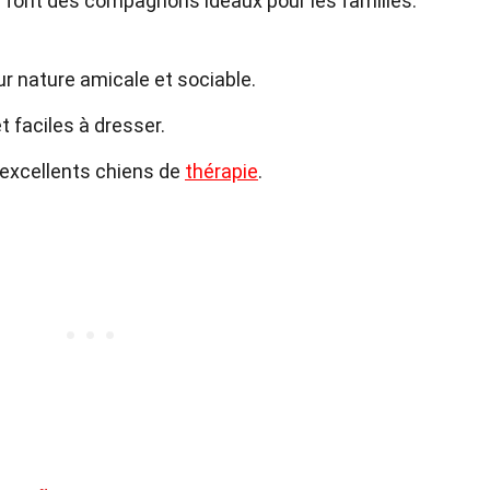
en font des compagnons idéaux pour les familles.
r nature amicale et sociable.
t faciles à dresser.
'excellents chiens de
thérapie
.