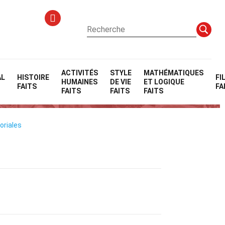
ACTIVITÉS
STYLE
MATHÉMATIQUES
AL
HISTOIRE
FI
HUMAINES
DE VIE
ET LOGIQUE
r
FAITS
FA
FAITS
FAITS
FAITS
oriales