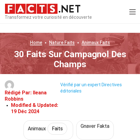
Transformez votre curiosité en découverte
Home
Nature
Faits
Animaux
Faits
30 Faits Sur Campagnol Des
Champs
Vérifié par un expert
Directives
éditoriales
Rédigé Par:
Ileana
Robbins
Modified & Updated:
19 Déc 2024
Gnaver Fakta
Animaux
Faits