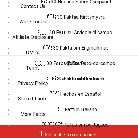
🇪🇸 30 Hechos Sobre Campañol
Contact Us
🇫🇮 30 Faktaa Niittymyyrä
Write For Us
🇮🇹 30 Fatti su Arvicola di campo
Affiliate Disclosure
🇳🇴 30 Fakta om Engmarkmus
DMCA
🇵🇹 30 Fatos sobre Rato-do-campo
🌍 Facts
Terms
🇸🇪 30 Fakta om Åkersork
🇩🇪 Fakten auf Deutsch
Privacy Policy
🇪🇸 Hechos en Español
Submit Facts
🇮🇹 Fatti in Italiano
More Facts
🇧🇷 🇵🇹 Fatos em português
Subscribe to our channel