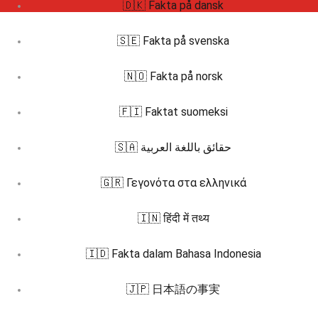
🇩🇰 Fakta på dansk
🇸🇪 Fakta på svenska
🇳🇴 Fakta på norsk
🇫🇮 Faktat suomeksi
🇸🇦 حقائق باللغة العربية
🇬🇷 Γεγονότα στα ελληνικά
🇮🇳 हिंदी में तथ्य
🇮🇩 Fakta dalam Bahasa Indonesia
🇯🇵 日本語の事実