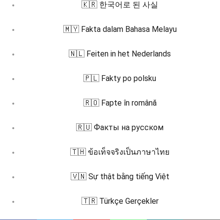
🇰🇷 한국어로 된 사실
🇲🇾 Fakta dalam Bahasa Melayu
🇳🇱 Feiten in het Nederlands
🇵🇱 Fakty po polsku
🇷🇴 Fapte în română
🇷🇺 Факты на русском
🇹🇭 ข้อเท็จจริงเป็นภาษาไทย
🇻🇳 Sự thật bằng tiếng Việt
🇹🇷 Türkçe Gerçekler