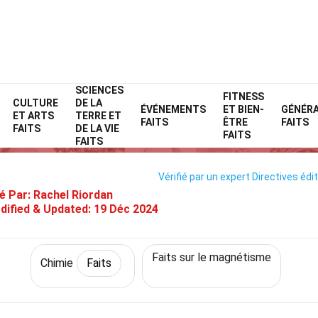
SCIENCES
Home
Science
Faits
Chimie
FITNESS
Faits
CULTURE
DE LA
ÉVÉNEMENTS
ET BIEN-
GÉNÉR
ET ARTS
TERRE ET
Faits Sur Composés Diamagnéti
FAITS
ÊTRE
FAITS
FAITS
DE LA VIE
FAITS
FAITS
Vérifié par un expert
Directives édit
é Par:
Rachel Riordan
dified & Updated:
19 Déc 2024
Faits sur le magnétisme
Chimie
Faits