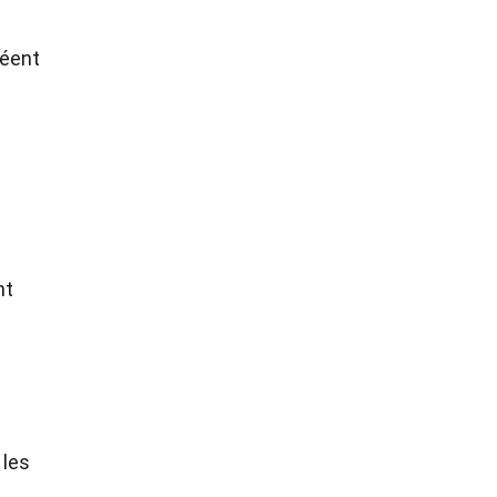
réent
nt
 les