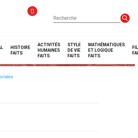
ACTIVITÉS
STYLE
MATHÉMATIQUES
AL
HISTOIRE
FI
HUMAINES
DE VIE
ET LOGIQUE
ques
FAITS
FA
FAITS
FAITS
FAITS
oriales