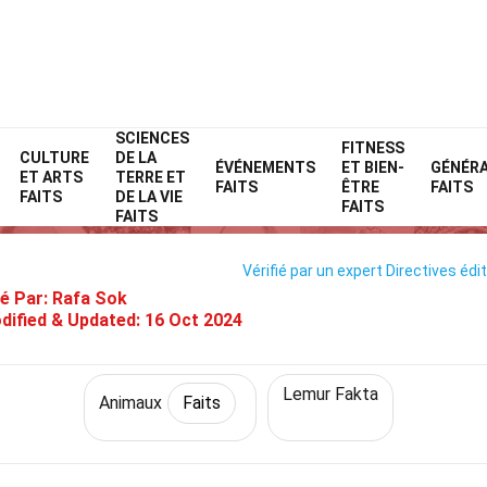
SCIENCES
Home
Nature
Faits
Animaux
FITNESS
Faits
CULTURE
DE LA
ÉVÉNEMENTS
ET BIEN-
GÉNÉR
ET ARTS
TERRE ET
33 Faits Sur Sifaka
FAITS
ÊTRE
FAITS
FAITS
DE LA VIE
FAITS
FAITS
Vérifié par un expert
Directives édit
é Par:
Rafa Sok
dified & Updated:
16 Oct 2024
Lemur Fakta
Animaux
Faits