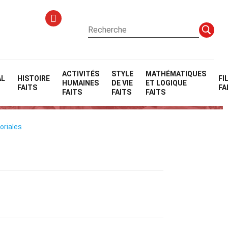
ACTIVITÉS
STYLE
MATHÉMATIQUES
AL
HISTOIRE
FI
HUMAINES
DE VIE
ET LOGIQUE
FAITS
FA
FAITS
FAITS
FAITS
oriales