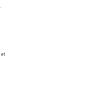
.
 et