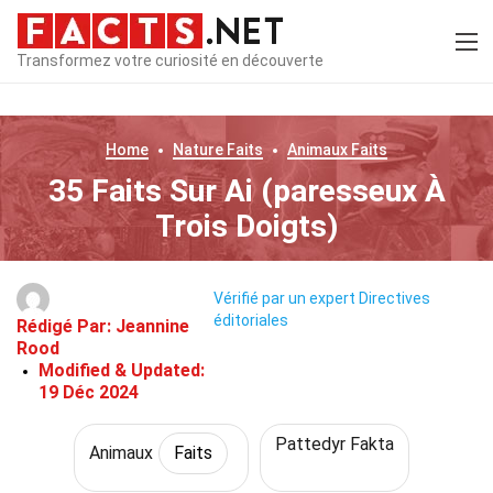
Transformez votre curiosité en découverte
Home
Nature
Faits
Animaux
Faits
35 Faits Sur Ai (paresseux À
Trois Doigts)
Vérifié par un expert
Directives
éditoriales
Rédigé Par:
Jeannine
Rood
Modified & Updated:
19 Déc 2024
Pattedyr Fakta
Animaux
Faits