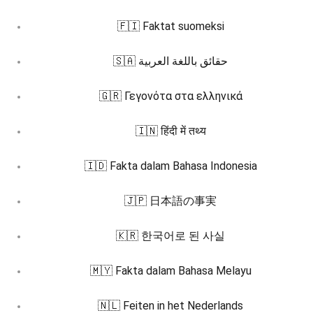
🇫🇮 Faktat suomeksi
🇸🇦 حقائق باللغة العربية
🇬🇷 Γεγονότα στα ελληνικά
🇮🇳 हिंदी में तथ्य
🇮🇩 Fakta dalam Bahasa Indonesia
🇯🇵 日本語の事実
🇰🇷 한국어로 된 사실
🇲🇾 Fakta dalam Bahasa Melayu
🇳🇱 Feiten in het Nederlands