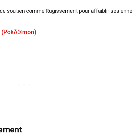
és de soutien comme Rugissement pour affaiblir ses enne
on (PokÃ©mon)
tement