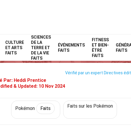
SCIENCES
Home
Personnages
Faits
Pokémon
FITNESS
Faits
CULTURE
DE LA
ÉVÉNEMENTS
ET BIEN-
GÉNÉR
ET ARTS
TERRE ET
36 Faits Sur Caninos (Pokémon
FAITS
ÊTRE
FAITS
FAITS
DE LA VIE
FAITS
FAITS
Vérifié par un expert
Directives édit
é Par:
Heddi Prentice
dified & Updated:
10 Nov 2024
Faits sur les Pokémon
Pokémon
Faits