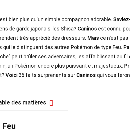
, est bien plus qu'un simple compagnon adorable.
Saviez
iens de garde japonais, les Shisa?
Caninos
est connu pou
e rendent très apprécié des dresseurs.
Mais
ce n'est pas 
 qui le distinguent des autres Pokémon de type Feu.
Pa
e" peut brûler ses adversaires, les affaiblissant au fil
anin, un Pokémon encore plus puissant et majestueux.
Pr
nt?
Voici
36 faits surprenants sur
Caninos
qui vous feron
able des matières
 Feu