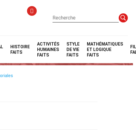
ACTIVITÉS
STYLE
MATHÉMATIQUES
AL
HISTOIRE
FI
HUMAINES
DE VIE
ET LOGIQUE
)
FAITS
FA
FAITS
FAITS
FAITS
oriales