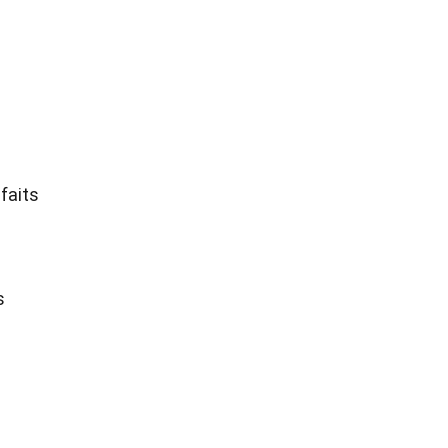
faits
s