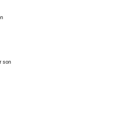
on
r son