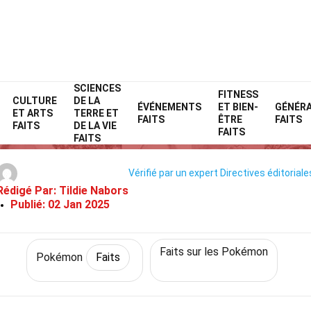
SCIENCES
Home
Personnages
Faits
Pokémon
FITNESS
Faits
CULTURE
DE LA
ÉVÉNEMENTS
ET BIEN-
GÉNÉR
ET ARTS
TERRE ET
40 Faits Sur Steenee (Pokémon
FAITS
ÊTRE
FAITS
FAITS
DE LA VIE
FAITS
FAITS
Vérifié par un expert
Directives éditoriale
Rédigé Par:
Tildie Nabors
Publié:
02 Jan 2025
Faits sur les Pokémon
Pokémon
Faits