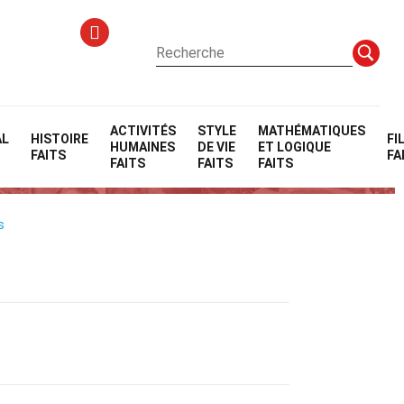
ACTIVITÉS
STYLE
MATHÉMATIQUES
AL
HISTOIRE
FI
HUMAINES
DE VIE
ET LOGIQUE
)
FAITS
FA
FAITS
FAITS
FAITS
s