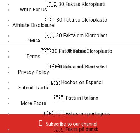
🇫🇮 30 Faktaa Kloroplasti
Write For Us
🇮🇹 30 Fatti su Cloroplasto
Affiliate Disclosure
🇳🇴 30 Fakta om Kloroplast
DMCA
🇵🇹 30 Fatos sobre Cloroplasto
🌍 Facts
Terms
🇸🇪 30 Fakta om Kloroplast
🇩🇪 Fakten auf Deutsch
Privacy Policy
🇪🇸 Hechos en Español
Submit Facts
🇮🇹 Fatti in Italiano
More Facts
🇧🇷 🇵🇹 Fatos em português
Subscribe to our channel
🇩🇰 Fakta på dansk