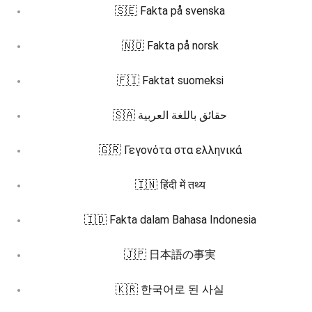
🇸🇪 Fakta på svenska
🇳🇴 Fakta på norsk
🇫🇮 Faktat suomeksi
🇸🇦 حقائق باللغة العربية
🇬🇷 Γεγονότα στα ελληνικά
🇮🇳 हिंदी में तथ्य
🇮🇩 Fakta dalam Bahasa Indonesia
🇯🇵 日本語の事実
🇰🇷 한국어로 된 사실