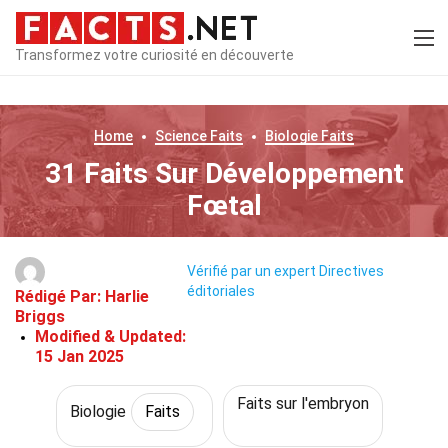
Transformez votre curiosité en découverte
Home
Science
Faits
Biologie
Faits
31 Faits Sur Développement
Fœtal
Vérifié par un expert
Directives
éditoriales
Rédigé Par:
Harlie
Briggs
Modified & Updated:
15 Jan 2025
Faits sur l'embryon
Biologie
Faits