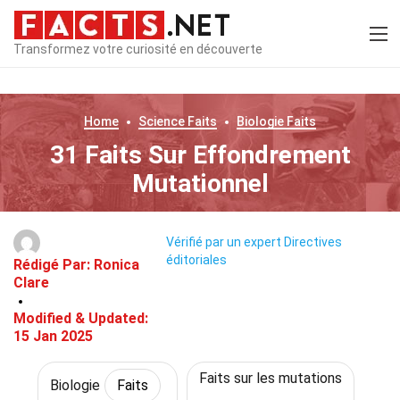
Transformez votre curiosité en découverte
Home
Science
Faits
Biologie
Faits
31 Faits Sur Effondrement
Mutationnel
Vérifié par un expert
Directives
éditoriales
Rédigé Par:
Ronica
Clare
Modified & Updated:
15 Jan 2025
Faits sur les mutations
Biologie
Faits