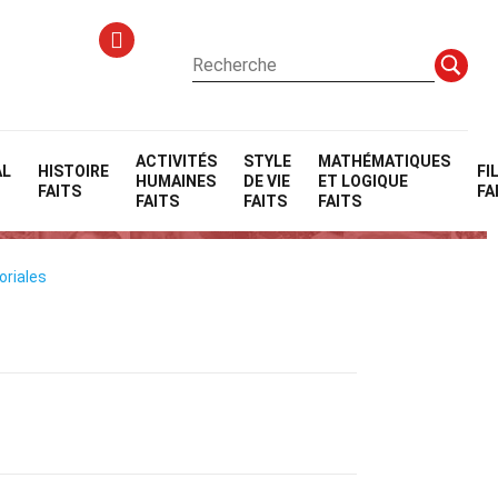
ACTIVITÉS
STYLE
MATHÉMATIQUES
AL
HISTOIRE
FI
HUMAINES
DE VIE
ET LOGIQUE
FAITS
FA
FAITS
FAITS
FAITS
oriales