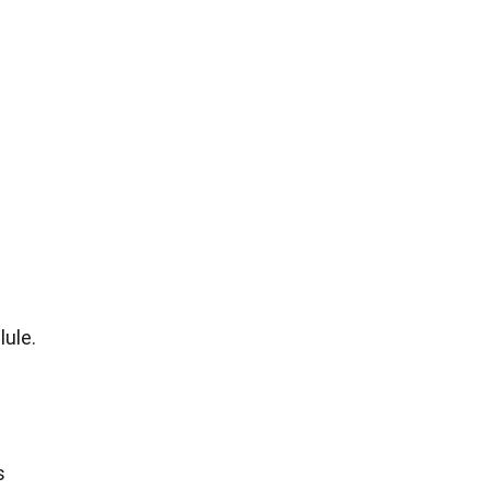
lule.
s