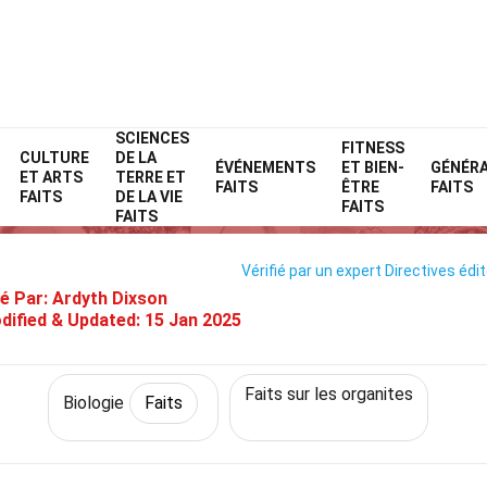
SCIENCES
Home
Science
Faits
Biologie
FITNESS
Faits
CULTURE
DE LA
ÉVÉNEMENTS
ET BIEN-
GÉNÉR
ET ARTS
TERRE ET
31 Faits Sur Nucléole
FAITS
ÊTRE
FAITS
FAITS
DE LA VIE
FAITS
FAITS
Vérifié par un expert
Directives édit
é Par:
Ardyth Dixson
dified & Updated:
15 Jan 2025
Faits sur les organites
Biologie
Faits