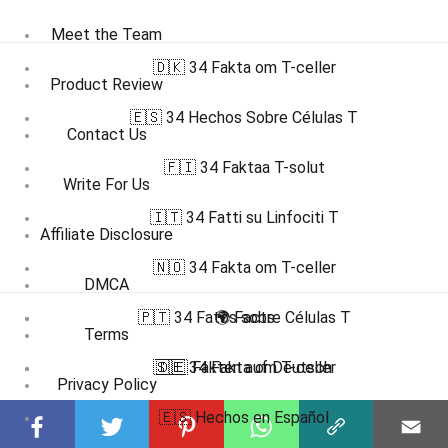
Meet the Team
🇩🇰 34 Fakta om T-celler
Product Review
🇪🇸 34 Hechos Sobre Células T
Contact Us
🇫🇮 34 Faktaa T-solut
Write For Us
🇮🇹 34 Fatti su Linfociti T
Affiliate Disclosure
🇳🇴 34 Fakta om T-celler
DMCA
🇵🇹 34 Fatos sobre Células T
🌍 Facts
Terms
🇸🇪 34 Fakta om T-celler
🇩🇪 Fakten auf Deutsch
Privacy Policy
🇪🇸 Hechos en Español
Submit Facts