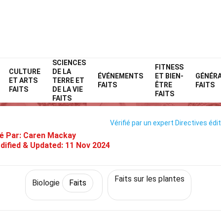
SCIENCES
Home
Science
Faits
Biologie
FITNESS
Faits
CULTURE
DE LA
ÉVÉNEMENTS
ET BIEN-
GÉNÉR
ET ARTS
TERRE ET
40 Faits Sur Allélopathie
FAITS
ÊTRE
FAITS
FAITS
DE LA VIE
FAITS
FAITS
Vérifié par un expert
Directives édit
é Par:
Caren Mackay
dified & Updated:
11 Nov 2024
Faits sur les plantes
Biologie
Faits