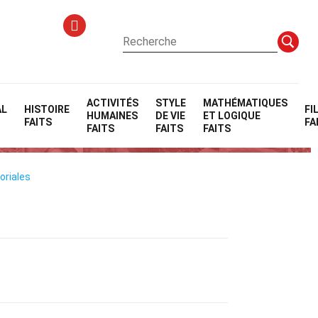
ACTIVITÉS
STYLE
MATHÉMATIQUES
AL
HISTOIRE
FI
HUMAINES
DE VIE
ET LOGIQUE
FAITS
FA
FAITS
FAITS
FAITS
oriales