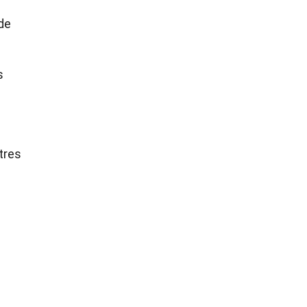
 de
s
tres