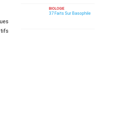
BIOLOGIE
37 Faits Sur Basophile
ques
tifs