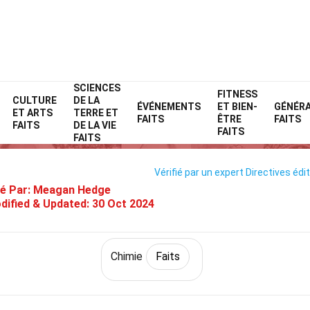
SCIENCES
Home
Science
Faits
Chimie
FITNESS
Faits
CULTURE
DE LA
ÉVÉNEMENTS
ET BIEN-
GÉNÉR
ET ARTS
TERRE ET
25 Faits Sur Carbone
FAITS
ÊTRE
FAITS
FAITS
DE LA VIE
FAITS
FAITS
Vérifié par un expert
Directives édit
é Par:
Meagan Hedge
dified & Updated:
30 Oct 2024
Chimie
Faits