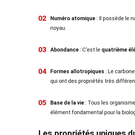
02
Numéro atomique
: Il possède le
noyau.
03
Abondance
: C'est le
quatrième él
04
Formes allotropiques
: Le carbone
qui ont des propriétés très différen
05
Base de la vie
: Tous les organismes
élément fondamental pour la biolog
Les propriétés uniques d