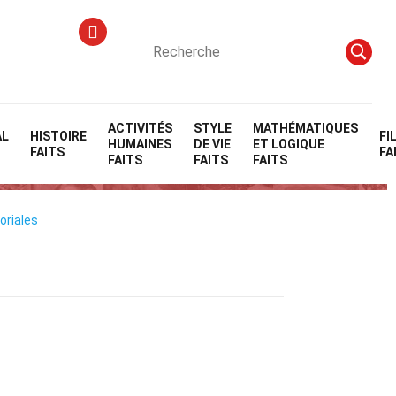
ACTIVITÉS
STYLE
MATHÉMATIQUES
AL
HISTOIRE
FI
HUMAINES
DE VIE
ET LOGIQUE
FAITS
FA
FAITS
FAITS
FAITS
oriales