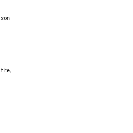
s son
hite,