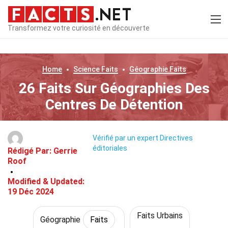
Transformez votre curiosité en découverte
Home
Science
Faits
Géographie
Faits
26 Faits Sur Géographies Des
Centres De Détention
Vérifié par un expert
Directives
éditoriales
Rédigé Par:
Gerrie
Roof
Modified & Updated:
19 Déc 2024
Faits Urbains
Géographie
Faits