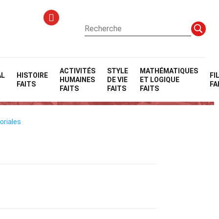
ACTIVITÉS
STYLE
MATHÉMATIQUES
AL
HISTOIRE
FI
HUMAINES
DE VIE
ET LOGIQUE
FAITS
FA
FAITS
FAITS
FAITS
oriales