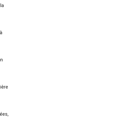
la
 à
on
ière
ées,