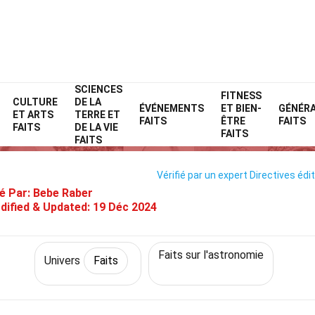
SCIENCES
Home
Nature
Faits
Univers
FITNESS
Faits
CULTURE
DE LA
ÉVÉNEMENTS
ET BIEN-
GÉNÉR
ET ARTS
TERRE ET
38 Faits Sur Centre Galactique
FAITS
ÊTRE
FAITS
FAITS
DE LA VIE
FAITS
FAITS
Vérifié par un expert
Directives édit
é Par:
Bebe Raber
dified & Updated:
19 Déc 2024
Faits sur l'astronomie
Univers
Faits