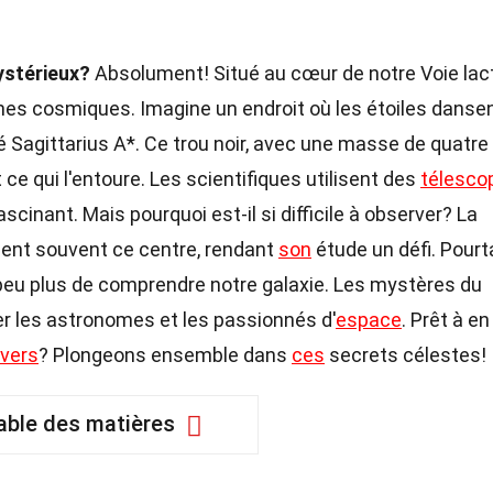
ystérieux?
Absolument! Situé au cœur de notre Voie lac
gmes cosmiques. Imagine un endroit où les étoiles danse
é Sagittarius A*. Ce trou noir, avec une masse de quatre
ut ce qui l'entoure. Les scientifiques utilisent des
télesco
inant. Mais pourquoi est-il si difficile à observer? La
chent souvent ce centre, rendant
son
étude un défi. Pourt
eu plus de comprendre notre galaxie. Les mystères du
er les astronomes et les passionnés d'
espace
. Prêt à en
ivers
? Plongeons ensemble dans
ces
secrets célestes!
able des matières