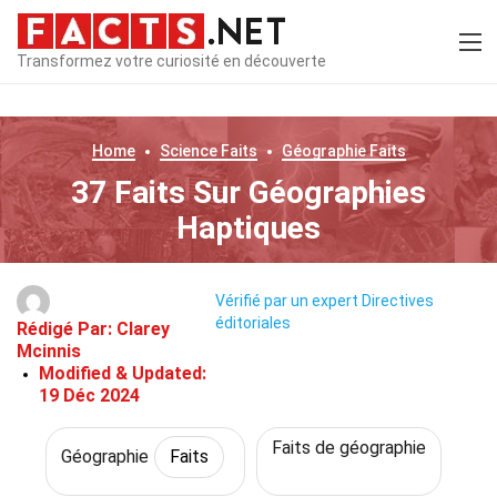
Transformez votre curiosité en découverte
Home
Science
Faits
Géographie
Faits
37 Faits Sur Géographies
Haptiques
Vérifié par un expert
Directives
éditoriales
Rédigé Par:
Clarey
Mcinnis
Modified & Updated:
19 Déc 2024
Faits de géographie
Géographie
Faits