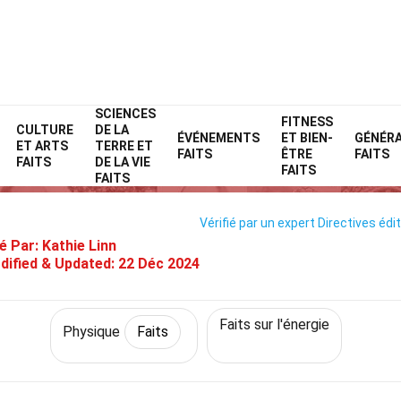
SCIENCES
Home
Science
Faits
Physique
FITNESS
Faits
CULTURE
DE LA
ÉVÉNEMENTS
ET BIEN-
GÉNÉR
ET ARTS
TERRE ET
34 Faits Sur État Fondamental
FAITS
ÊTRE
FAITS
FAITS
DE LA VIE
FAITS
FAITS
Vérifié par un expert
Directives édit
é Par:
Kathie Linn
dified & Updated:
22 Déc 2024
Faits sur l'énergie
Physique
Faits