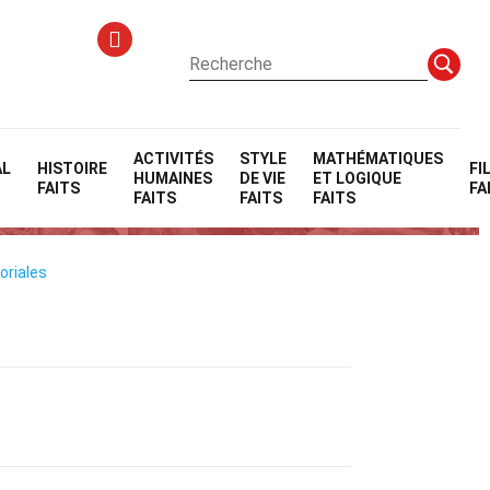
ACTIVITÉS
STYLE
MATHÉMATIQUES
AL
HISTOIRE
FI
HUMAINES
DE VIE
ET LOGIQUE
FAITS
FA
FAITS
FAITS
FAITS
oriales