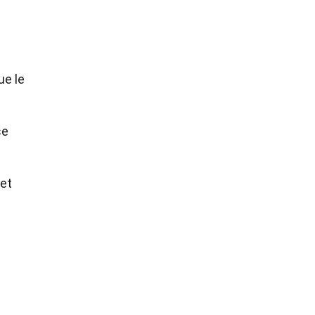
ue le
se
cet