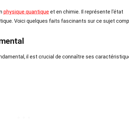
en
physique quantique
et en chimie. Il représente l'état
tique. Voici quelques faits fascinants sur ce sujet comp
amental
ondamental, il est crucial de connaître ses caractéristiqu