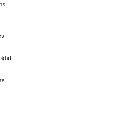
ans
es
 état
re