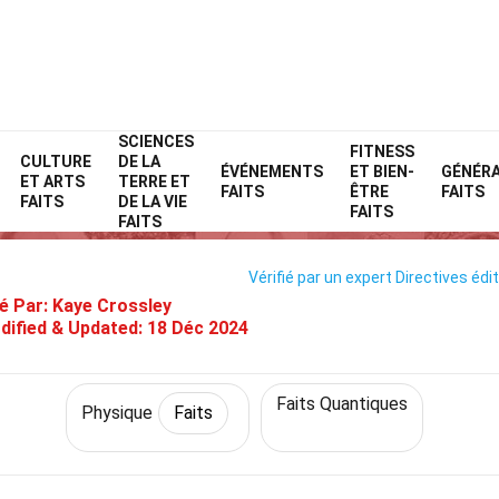
SCIENCES
Home
Science
Faits
Physique
FITNESS
Faits
CULTURE
DE LA
ÉVÉNEMENTS
ET BIEN-
GÉNÉR
ET ARTS
TERRE ET
7 Faits Sur Effet Zeno Quantiq
FAITS
ÊTRE
FAITS
FAITS
DE LA VIE
FAITS
FAITS
Vérifié par un expert
Directives édit
é Par:
Kaye Crossley
dified & Updated:
18 Déc 2024
Faits Quantiques
Physique
Faits