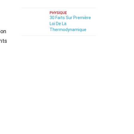
PHYSIQUE
30 Faits Sur Première
Loi De La
Thermodynamique
ion
nts