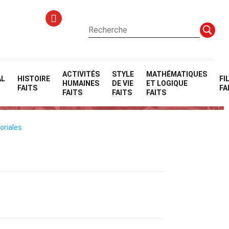
ACTIVITÉS
STYLE
MATHÉMATIQUES
AL
HISTOIRE
FI
HUMAINES
DE VIE
ET LOGIQUE
ue
FAITS
FA
FAITS
FAITS
FAITS
oriales