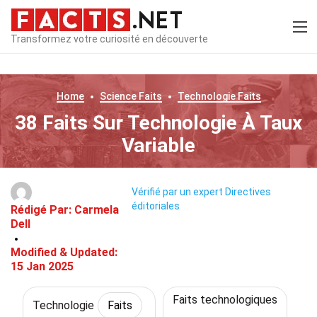
Transformez votre curiosité en découverte
Home
Science
Faits
Technologie
Faits
38 Faits Sur Technologie À Taux
Variable
Vérifié par un expert
Directives
éditoriales
Rédigé Par:
Carmela
Dell
Modified & Updated:
15 Jan 2025
Faits technologiques
Technologie
Faits