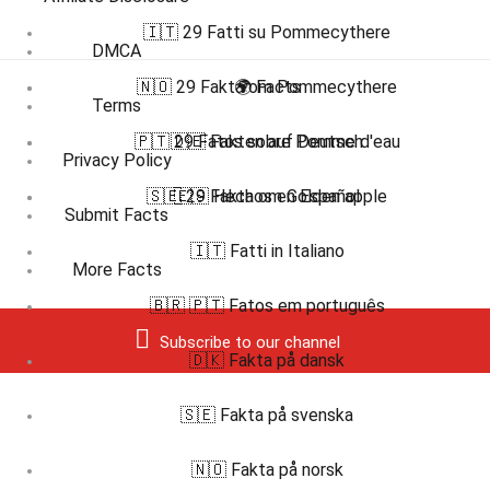
🇮🇹 29 Fatti su Pommecythere
DMCA
🇳🇴 29 Fakta om Pommecythere
🌍 Facts
Terms
🇵🇹 29 Fatos sobre Pomme d'eau
🇩🇪 Fakten auf Deutsch
Privacy Policy
🇸🇪 29 Fakta om Golden apple
🇪🇸 Hechos en Español
Submit Facts
🇮🇹 Fatti in Italiano
More Facts
🇧🇷 🇵🇹 Fatos em português
Subscribe to our channel
🇩🇰 Fakta på dansk
🇸🇪 Fakta på svenska
🇳🇴 Fakta på norsk