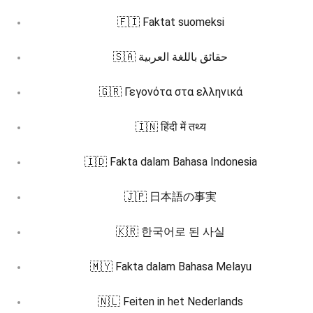
🇫🇮 Faktat suomeksi
🇸🇦 حقائق باللغة العربية
🇬🇷 Γεγονότα στα ελληνικά
🇮🇳 हिंदी में तथ्य
🇮🇩 Fakta dalam Bahasa Indonesia
🇯🇵 日本語の事実
🇰🇷 한국어로 된 사실
🇲🇾 Fakta dalam Bahasa Melayu
🇳🇱 Feiten in het Nederlands