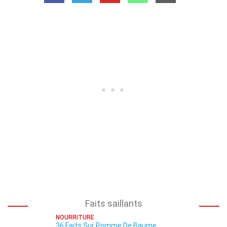
Faits saillants
NOURRITURE
36 Faits Sur Pomme De Baume