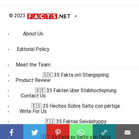
© 2023
About Us
Editorial Policy
Meet the Team
🇩🇰 35 Fakta om Stangspring
Product Review
🇩🇪 35 Fakten über Stabhochsprung
Contact Us
🇪🇸 35 Hechos Sobre Salto con pértiga
Write For Us
🇫🇮 35 Faktaa Seiväshyppy
Affiliate Disclosure
🇮🇹 35 Fatti su Salto con l'asta