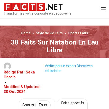
Transformez votre curiosité en découverte
Home
Style de vie
Faits
Sports
Faits
38 Faits Sur Natation En Eau
Libre
Vérifié par un expert
Directives
éditoriales
Rédigé Par:
Seka
Hardin
Modified & Updated:
30 Oct 2024
Faits sportifs
Sports
Faits